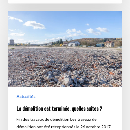
La
démolition
est
terminée,
quelles
suites
?
Actualités
La démolition est terminée, quelles suites ?
Fin des travaux de démolition Les travaux de
démolition ont été réceptionnés le 26 octobre 2017