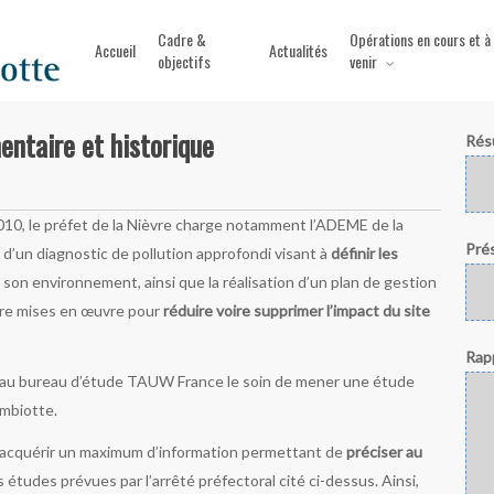
Cadre &
Opérations en cours et à
Accueil
Actualités
objectifs
venir
ntaire et historique
Rés
10, le préfet de la Nièvre charge notamment l’ADEME de la
Prés
d’un diagnostic de pollution approfondi visant à
définir les
 son environnement, ainsi que la réalisation d’un plan de gestion
re mises en œuvre pour
réduire voire supprimer l’impact du site
Rap
é au bureau d’étude TAUW France le soin de mener une étude
ambiotte.
t à acquérir un maximum d’information permettant de
préciser au
 études prévues par l’arrêté préfectoral cité ci-dessus. Ainsi,