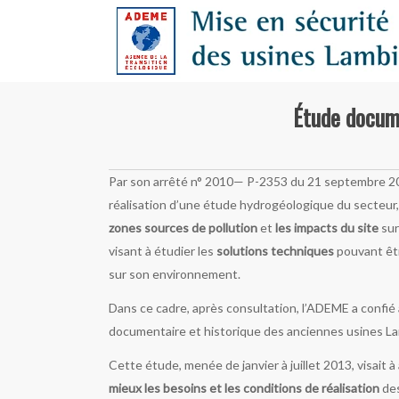
Skip
to
main
content
Étude docume
Par son arrêté n° 2010— P-2353 du 21 septembre 20
réalisation d’une étude hydrogéologique du secteur, 
zones sources de pollution
et
les impacts du site
sur
visant à étudier les
solutions techniques
pouvant êt
sur son environnement.
Dans ce cadre, après consultation, l’ADEME a confi
documentaire et historique des anciennes usines L
Cette étude, menée de janvier à juillet 2013, visai
mieux les besoins et les conditions de réalisation
des