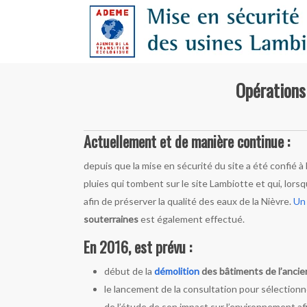
Skip
to
main
content
Opérations 
Actuellement et de manière continue :
depuis que la mise en sécurité du site a été confié à
pluies qui tombent sur le site Lambiotte et qui, lorsqu
afin de préserver la qualité des eaux de la Nièvre.
U
souterraines
est également effectué.
En 2016, est prévu :
début de la
démolition
des bâtiments de l’ancie
le lancement de la consultation pour sélection
de l’étude de son impact sur l’environnement a