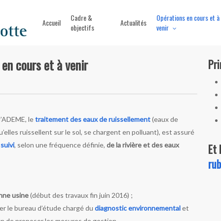
Cadre &
Opérations en cours et à
Accueil
Actualités
objectifs
venir
en cours et à venir
Pri
 l’ADEME, le
traitement des eaux de ruissellement
(eaux de
’elles ruissellent sur le sol, se chargent en polluant), est assuré
n
suivi
, selon une fréquence définie,
de la rivière et des eaux
Et 
rub
nne usine
(début des travaux fin juin 2016) ;
ner le bureau d’étude chargé du
diagnostic environnemental
et
fin de proposer les mesures de gestion