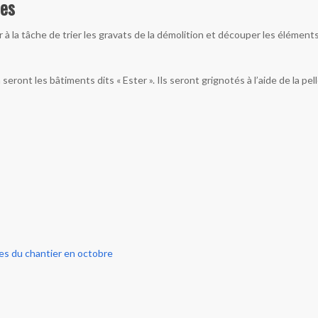
es
 à la tâche de trier les gravats de la démolition et découper les élément
ront les bâtiments dits « Ester ». Ils seront grignotés à l’aide de la pel
es du chantier en octobre